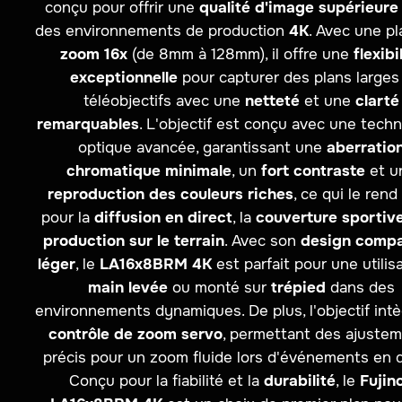
conçu pour offrir une
qualité d'image supérieure
des environnements de production
4K
. Avec une p
zoom 16x
(de 8mm à 128mm), il offre une
flexibi
exceptionnelle
pour capturer des plans larges
téléobjectifs avec une
netteté
et une
clarté
remarquables
. L'objectif est conçu avec une tech
optique avancée, garantissant une
aberratio
chromatique minimale
, un
fort contraste
et u
reproduction des couleurs riches
, ce qui le rend
pour la
diffusion en direct
, la
couverture sportiv
production sur le terrain
. Avec son
design comp
léger
, le
LA16x8BRM 4K
est parfait pour une utilis
main levée
ou monté sur
trépied
dans des
environnements dynamiques. De plus, l'objectif int
contrôle de zoom servo
, permettant des ajuste
précis pour un zoom fluide lors d'événements en d
Conçu pour la fiabilité et la
durabilité
, le
Fujin