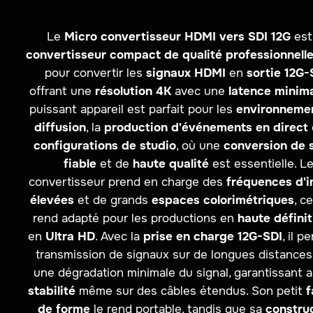
Le
Micro convertisseur HDMI vers SDI 12G
est
convertisseur compact de qualité professionnell
pour convertir les
signaux HDMI
en
sortie 12G-
offrant une
résolution 4K
avec une
latence minim
puissant appareil est parfait pour les
environneme
diffusion
, la
production d'événements en direct
configurations de studio
, où une
conversion de 
fiable
et de
haute qualité
est essentielle. L
convertisseur prend en charge des
fréquences d'
élevées
et de grands
espaces colorimétriques
, c
rend adapté pour les productions en
haute définit
en
Ultra HD
. Avec la
prise en charge 12G-SDI
, il p
transmission de signaux sur de longues distances
une dégradation minimale du signal, garantissant ai
stabilité
même sur des câbles étendus. Son petit
f
de forme
le rend portable, tandis que sa
constru